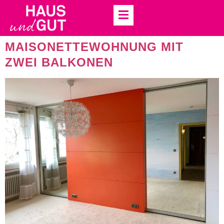
LAND:
DEUTSCHLAND
BESONDERE
MAISONETTEWOHNUNG MIT
ZWEI BALKONEN