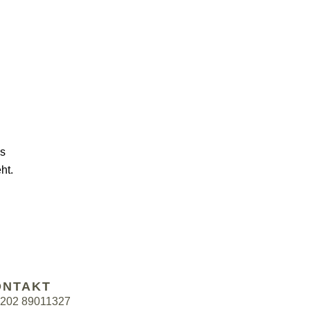
ms
ht.
ONTAKT
202 89011327