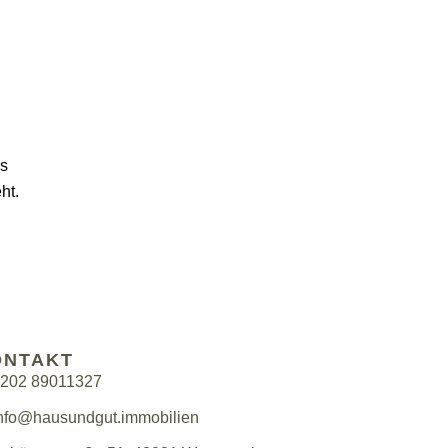
ms
ht.
ONTAKT
202 89011327
nfo@hausundgut.immobilien