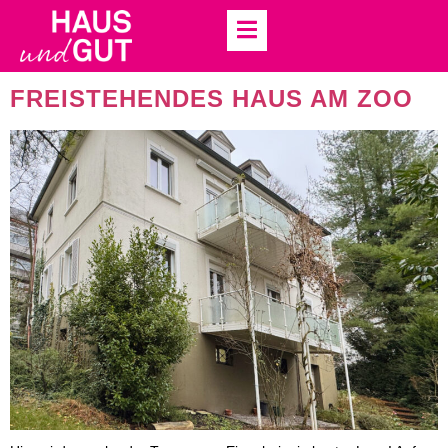
OBJEKTTYP:
ZWEIFAMILIENHAUS
FREISTEHENDES HAUS AM ZOO