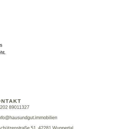
ms
ht.
ONTAKT
202 89011327
nfo@hausundgut.immobilien
chützenstraße 51, 42281 Wuppertal