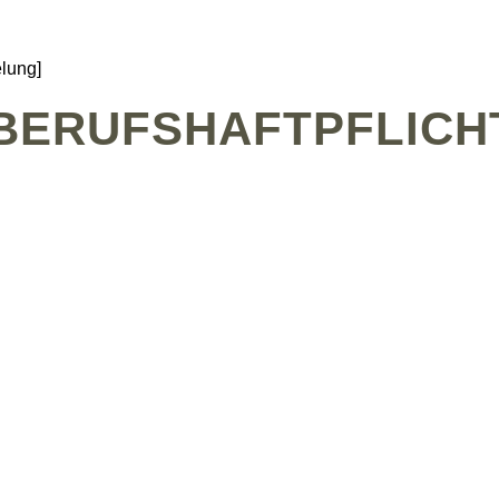
elung]
BERUFS­HAFTPFLICH
G